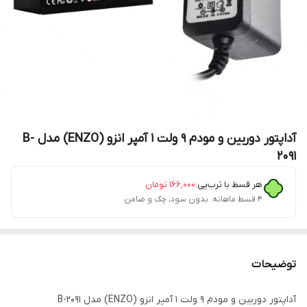
آداپتور دوربین و مودم 9 ولت 1 آمپر انزو (ENZO) مدل B-
2091
هر قسط با ترب‌پی:
۱۶۶٬۰۰۰
تومان
۴ قسط ماهانه. بدون سود، چک و ضامن.
توضیحات
آداپتور دوربین و مودم 9 ولت 1 آمپر انزو (ENZO) مدل B-2091