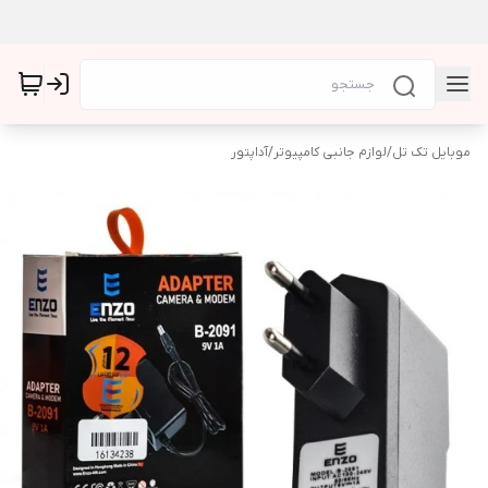
موبایل تک تل
/
لوازم جانبی کامپیوتر
/
آداپتور