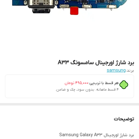
برد شارژ اورجینال سامسونگ A33
برند:
samsung
هر قسط با ترب‌پی:
۴۹۵٬۰۰۰
تومان
۴ قسط ماهانه. بدون سود، چک و ضامن.
توضیحات
برد شارژ اورجینال Samsung Galaxy A33