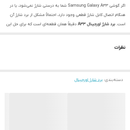
اگر گوشی Samsung Galaxy A33 شما به درستی شارژ نمی‌شود، یا در
هنگام اتصال کابل شارژ قطعی وجود دارد، احتمالاً مشکل از برد شارژ آن
است.
برد شارژ اورجینال A33
دقیقاً همان قطعه‌ای است که برای حل این
مشکل به آن نیاز دارید.
این قطعه با کیفیت اصلی (OEM) و کاملاً سازگار با مدل A33 تولید شده
نظرات
و عملکردی مشابه قطعه فابریک گوشی دارد. با تعویض این برد،
مشکلاتی مانند:
شارژ نشدن گوشی
دسته‌بندی
:
برد شارژ اورجینال
قطعی هنگام اتصال کابل شارژ
عدم شناسایی کابل USB
کند شارژ شدن باتری
برطرف خواهند شد.
ویژگی‌های محصول:
کاملاً اورجینال و تضمینی