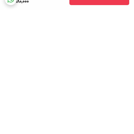
1,980,000
برگشت به بالا
ارسال ویژه
پشتیبانی ۲۴ ساعته
۷ روز ضمانت بازگشت کالا
پرداخت در محل