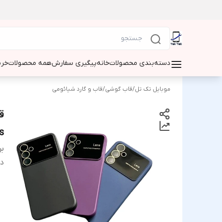
دسته‌بندی محصولات
خانه
پیگیری سفارش
همه محصولات
خری
موبایل تک تل
/
قاب گوشی
/
قاب و گارد شیائومی
ق
9s
بر
دس