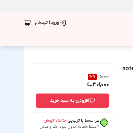
ورود | ثبت‌نام
My  مناسب برای گوشی شیائومی note8
14
%
351,000
301,000
افزودن به سبد خرید
هر قسط با ترب‌پی:
۷۵٬۲۵۰
تومان
۴ قسط ماهانه. بدون سود، چک و ضامن.