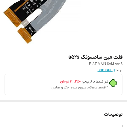
فلت مین سامسونگ a52s
FLAT MAIN SAM A52S
برند:
samsung
هر قسط با ترب‌پی:
۱۹۲٬۲۵۰
تومان
۴ قسط ماهانه. بدون سود، چک و ضامن.
توضیحات