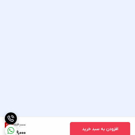
984,000
21
%
افزودن به سبد خرید
769,000