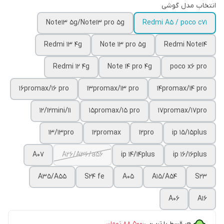
انتخاب مدل گوشی
Note13 5g/Note13 pro 5g
Redmi A5 / poco c71
Redmi 13 4g
Note 13 pro 5g
Redmi Note14
Redmi 12 4g
Note 14 pro 4g
poco x6 pro
16promax/16 pro
13promax/13 pro
14promax/14 pro
12/12mini/11
15promax/15 pro
17promax/17pro
13/13pro
12promax
12pro
ip 15/15plus
A07
A26/A36/a56
ip 14/14plus
ip 16/16plus
A35/A55
S24 fe
A05
A15/A54
S23
A06
A16
هر قسط با ترب‌پی:
۸۸٬۵۰۰
تومان