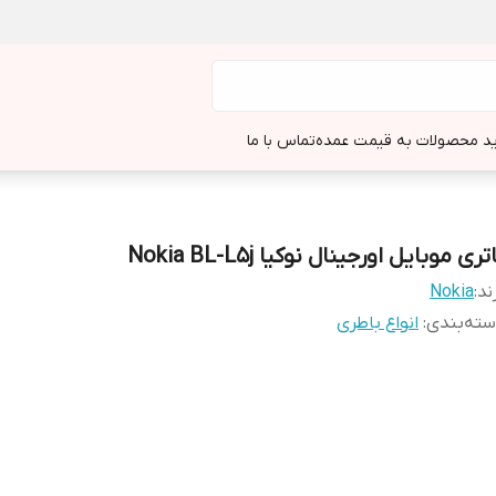
د محصولات به قیمت عمده
تماس با ما
تری موبایل اورجینال نوکیا Nokia BL-L5j
ند:
Nokia
ته‌بندی
:
انواع باطری