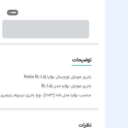
توضیحات
باتری موبایل اورجینال نوکیا Nokia BL-L5j
باتری موبایل نوکیا مدل BL-L5j
مناسب نوکیا مدل 105 (2023)، نوع باتری لیتیوم پلیمری با ظرفیت باتری 1000 میلی آمپر ساعت با ولتاژ 3.7 ولت
نظرات