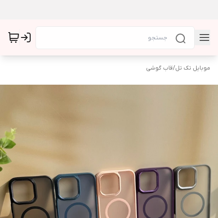
موبایل تک تل
/
قاب گوشی