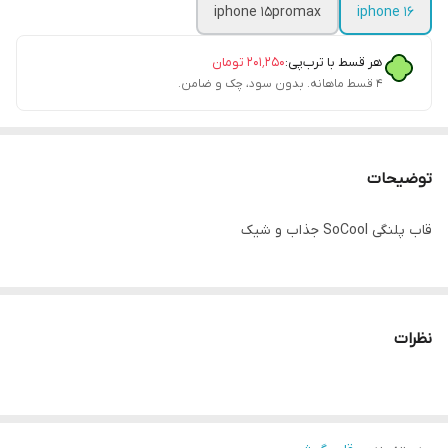
iphone 15promax
iphone 16
هر قسط با ترب‌پی:
۲۰۱٬۲۵۰
تومان
۴ قسط ماهانه. بدون سود، چک و ضامن.
توضیحات
قاب پلنگی SoCool جذاب و شیک
نظرات