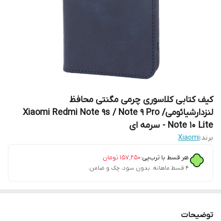
کیف کتابی کلاسوری چرمی مگنتی محافظ
لنزدارشیائومیXiaomi Redmi Note 9s / Note 9 Pro /
Note 10 Lite - سرمه ای
برند:
Xiaomi
هر قسط با ترب‌پی:
۱۵۷٬۲۵۰
تومان
۴ قسط ماهانه. بدون سود، چک و ضامن.
توضیحات