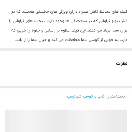
کیف های محافظ تلفن همراه دارای ویژگی های مختلفی هستند که در
کنار تنوع فراوانی که در ساخت آن ها وجود دارد، انتخاب های فراوانی را
برای شما ایجاد می کنند. این کیف، علاوه بر زیبایی و جلوه ی خوبی که
دارد، به خوبی از گوشی شما محافظت می کند و خیال شما را از بابت
اینکه یک محافظ عالی برای تلفن همراه خود خریده اید، راحت می کند.
گفتنی است که این کیف به طور کامل از تلفن همراه شما محافظت می
نظرات
کند و آن را می پوشاند.
درب این کیف به صورت ۳۶۰ باز می شود و هنگام استفاده از گوشی خود،
هیچگونه مزاحمتی را از این بابت نخواهید داشت. از دیگر مواردی که می
دسته‌بندی
:
قاب و گوشی شیائومی
توان به آن اشاره کرد، جاکارتی این کیف است که روی درب آن (قسمت
داخلی) جای گذاری شده است و به راحتی می توانید از آن استفاده کنید،
برای مثال کارت اعتباری، عابر بانک و... خود را درون آن گذاشته و به راحتی
مورد استفاده قرار دهید. به علت ضخامتی هم که این جای کارت دارد،