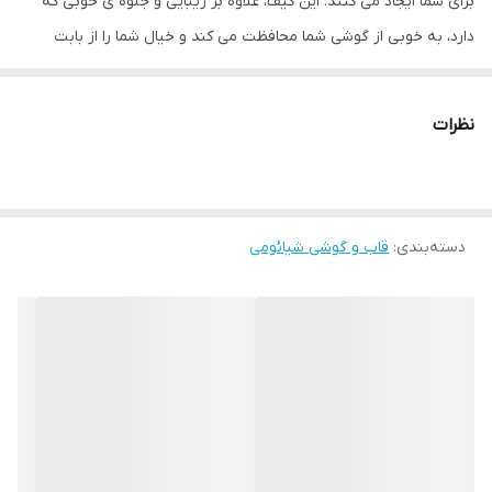
برای شما ایجاد می کنند. این کیف، علاوه بر زیبایی و جلوه ی خوبی که
دارد، به خوبی از گوشی شما محافظت می کند و خیال شما را از بابت
اینکه یک محافظ عالی برای تلفن همراه خود خریده اید، راحت می کند.
گفتنی است که این کیف به طور کامل از تلفن همراه شما محافظت می
نظرات
کند و آن را می پوشاند.
درب این کیف به صورت ۳۶۰ باز می شود و هنگام استفاده از گوشی خود،
هیچگونه مزاحمتی را از این بابت نخواهید داشت. از دیگر مواردی که می
دسته‌بندی
:
قاب و گوشی شیائومی
توان به آن اشاره کرد، جاکارتی این کیف است که روی درب آن (قسمت
داخلی) جای گذاری شده است و به راحتی می توانید از آن استفاده کنید،
برای مثال کارت اعتباری، عابر بانک و... خود را درون آن گذاشته و به راحتی
مورد استفاده قرار دهید. به علت ضخامتی هم که این جای کارت دارد،
نگران تأثیرات منفی کارت ها و موبایلتان بر هم دیگر نخواهید بود.