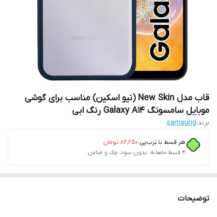
قاب مدل New Skin (نیو اسکین) مناسب برای گوشی
موبایل سامسونگ Galaxy A14 رنگ ابی
برند:
samsung
هر قسط با ترب‌پی:
۸۲٬۲۵۰
تومان
۴ قسط ماهانه. بدون سود، چک و ضامن.
توضیحات