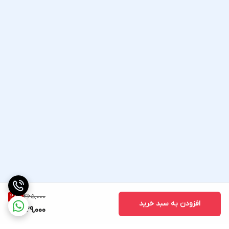
465,000
29
%
افزودن به سبد خرید
329,000