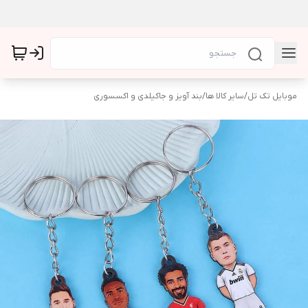
موبایل تک تل
/
سایر کالا ها
/
بند آویز و جاکیلدی و اکسسوری