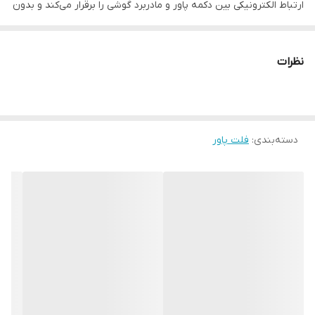
ارتباط الکترونیکی بین دکمه پاور و مادربرد گوشی را برقرار می‌کند و بدون
آن، روشن یا خاموش کردن گوشی عملاً ممکن نیست.
ویژگی‌های فلت پاور:
نظرات
سازگاری کامل
با مدل‌های مشخص گوشی (ذکر مدل در مشخصات
محصول)
کیفیت ساخت بالا
برای عملکرد دقیق و بدون تأخیر
دسته‌بندی
:
فلت پاور
نصب آسان توسط تعمیرکار حرفه‌ای
طول عمر بالا و عملکرد مطمئن
فلت پاور یکی از قطعاتی‌ست که با گذر زمان یا فشار بیش از حد ممکن
است آسیب ببیند. تعویض به‌موقع آن باعث بازگشت کامل عملکرد دکمه
پاور و جلوگیری از آسیب‌های بیشتر به برد اصلی گوشی می‌شود.
🛒
خرید با اطمینان از فروشگاه ما
ما این قطعه اورجینال را با
قیمتی رقابتی و کیفیت تضمین‌شده
عرضه
می‌کنیم تا بتوانید با خیال راحت گوشی خود را به حالت اول بازگردانید. اگر