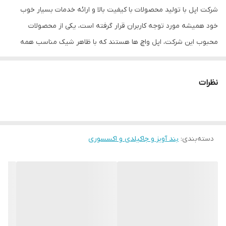
شرکت اپل با تولید محصولات با کیفیت بالا و ارائه خدمات بسیار خوب
خود همیشه مورد توجه کاربران قرار گرفته است، یکی از محصولات
محبوب این شرکت، اپل واچ ها هستند که با ظاهر شیک مناسب همه
سلیقه ها هستند. بند سیلیکونی این ساعت های هوشمند یکی از لوازم
جانبی اپل واچ است و بیشتر برای کاربرانی که اسپرت می پسندند مناسب
نظرات
است. بند سیلیکونی اپل واچ در رنگ های متنوعی موجود است و شما می
توانید با داشتن چند رنگ از این بند ها همیشه ساعت خودتان را با
لباستان ست کنید.
دسته‌بندی
:
بند آویز و جاکیلدی و اکسسوری
استفاده از این بند ها بسیار راحت است و به راحتی می توانید بند جدید
را جایگزین قبلی کنید، تعداد ۷ سوراخ بر روی این بند وجود دارد که شما
می توانید تا حد زیادی مناسب با سایز مورد نظرتان از آن استفاده کنید و
دقیق ترین اندازه را انتخاب کنید، طول بند سلیکونی اپل واچ ۲۳ سانتی
متر است و قطر این بندها حدودا به ۲ میلیمتر میرسند. برای این که با
استفاده از بند سیلیکونی، اپل واچ خود را دور دستتان ببندید راحتترین