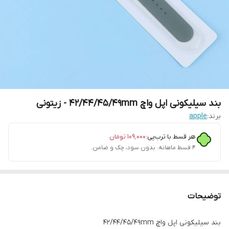
بند سیلیکونی اپل واچ 42/44/45/49mm - زیتونی
برند:
apple
هر قسط با ترب‌پی:
۱۰۹٬۰۰۰
تومان
۴ قسط ماهانه. بدون سود، چک و ضامن.
توضیحات
بند سیلیکونی اپل واچ 42/44/45/49mm