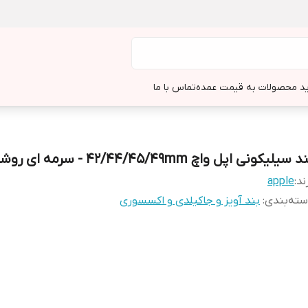
د محصولات به قیمت عمده
تماس با ما
 سیلیکونی اپل واچ 42/44/45/49mm - سرمه ای روشن
ند:
apple
ته‌بندی
:
بند آویز و جاکیلدی و اکسسوری