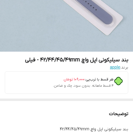
بند سیلیکونی اپل واچ 42/44/45/49mm - فیلی
برند:
apple
هر قسط با ترب‌پی:
۱۰۹٬۰۰۰
تومان
۴ قسط ماهانه. بدون سود، چک و ضامن.
توضیحات
بند سیلیکونی اپل واچ 42/44/45/49mm