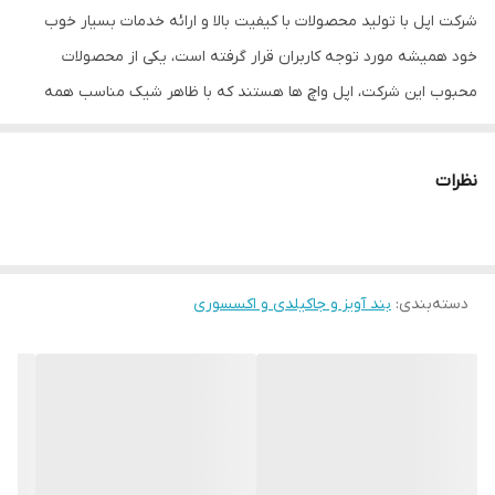
شرکت اپل با تولید محصولات با کیفیت بالا و ارائه خدمات بسیار خوب
خود همیشه مورد توجه کاربران قرار گرفته است، یکی از محصولات
محبوب این شرکت، اپل واچ ها هستند که با ظاهر شیک مناسب همه
سلیقه ها هستند. بند سیلیکونی این ساعت های هوشمند یکی از لوازم
جانبی اپل واچ است و بیشتر برای کاربرانی که اسپرت می پسندند مناسب
نظرات
است. بند سیلیکونی اپل واچ در رنگ های متنوعی موجود است و شما می
توانید با داشتن چند رنگ از این بند ها همیشه ساعت خودتان را با
لباستان ست کنید.
دسته‌بندی
:
بند آویز و جاکیلدی و اکسسوری
استفاده از این بند ها بسیار راحت است و به راحتی می توانید بند جدید
را جایگزین قبلی کنید، تعداد ۷ سوراخ بر روی این بند وجود دارد که شما
می توانید تا حد زیادی مناسب با سایز مورد نظرتان از آن استفاده کنید و
دقیق ترین اندازه را انتخاب کنید، طول بند سلیکونی اپل واچ ۲۳ سانتی
متر است و قطر این بندها حدودا به ۲ میلیمتر میرسند. برای این که با
استفاده از بند سیلیکونی، اپل واچ خود را دور دستتان ببندید راحتترین