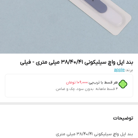
بند اپل واچ سیلیکونی 38/40/41 میلی متری - فیلی
برند:
apple
هر قسط با ترب‌پی:
۱۰۹٬۰۰۰
تومان
۴ قسط ماهانه. بدون سود، چک و ضامن.
توضیحات
بند اپل واچ سیلیکونی 38/40/41 میلی متری