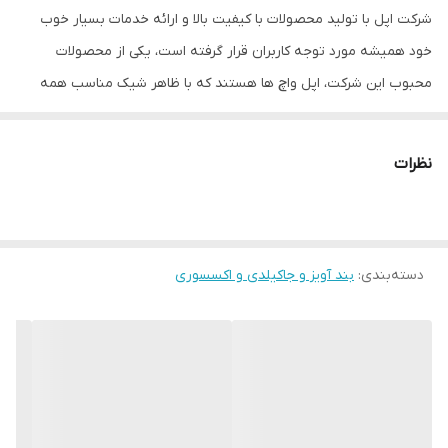
شرکت اپل با تولید محصولات با کیفیت بالا و ارائه خدمات بسیار خوب
خود همیشه مورد توجه کاربران قرار گرفته است، یکی از محصولات
محبوب این شرکت، اپل واچ ها هستند که با ظاهر شیک مناسب همه
سلیقه ها هستند. بند سیلیکونی این ساعت های هوشمند یکی از لوازم
جانبی اپل واچ است و بیشتر برای کاربرانی که اسپرت می پسندند مناسب
نظرات
است. بند سیلیکونی اپل واچ در رنگ های متنوعی موجود است و شما می
توانید با داشتن چند رنگ از این بند ها همیشه ساعت خودتان را با
لباستان ست کنید.
دسته‌بندی
:
بند آویز و جاکیلدی و اکسسوری
استفاده از این بند ها بسیار راحت است و به راحتی می توانید بند جدید
را جایگزین قبلی کنید، تعداد ۷ سوراخ بر روی این بند وجود دارد که شما
می توانید تا حد زیادی مناسب با سایز مورد نظرتان از آن استفاده کنید و
دقیق ترین اندازه را انتخاب کنید، طول بند سلیکونی اپل واچ ۲۳ سانتی
متر است و قطر این بندها حدودا به ۲ میلیمتر میرسند. برای این که با
استفاده از بند سیلیکونی، اپل واچ خود را دور دستتان ببندید راحتترین