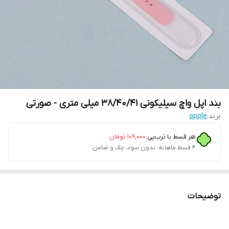
بند اپل واچ سیلیکونی 38/40/41 میلی متری - صورتی
برند:
apple
هر قسط با ترب‌پی:
۱۰۹٬۰۰۰
تومان
۴ قسط ماهانه. بدون سود، چک و ضامن.
توضیحات