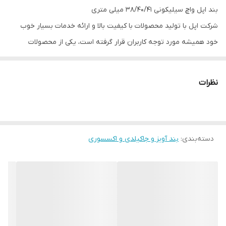
بند اپل واچ سیلیکونی 38/40/41 میلی متری
شرکت اپل با تولید محصولات با کیفیت بالا و ارائه خدمات بسیار خوب
خود همیشه مورد توجه کاربران قرار گرفته است، یکی از محصولات
محبوب این شرکت، اپل واچ ها هستند که با ظاهر شیک مناسب همه
سلیقه ها هستند. بند سیلیکونی این ساعت های هوشمند یکی از لوازم
نظرات
جانبی اپل واچ است و بیشتر برای کاربرانی که اسپرت می پسندند مناسب
است. بند سیلیکونی اپل واچ در رنگ های متنوعی موجود است و شما می
توانید با داشتن چند رنگ از این بند ها همیشه ساعت خودتان را با
دسته‌بندی
:
لباستان ست کنید.
بند آویز و جاکیلدی و اکسسوری
استفاده از این بند ها بسیار راحت است و به راحتی می توانید بند جدید
را جایگزین قبلی کنید، تعداد ۷ سوراخ بر روی این بند وجود دارد که شما
می توانید تا حد زیادی مناسب با سایز مورد نظرتان از آن استفاده کنید و
دقیق ترین اندازه را انتخاب کنید، طول بند سلیکونی اپل واچ ۲۳ سانتی
متر است و قطر این بندها حدودا به ۲ میلیمتر میرسند. برای این که با