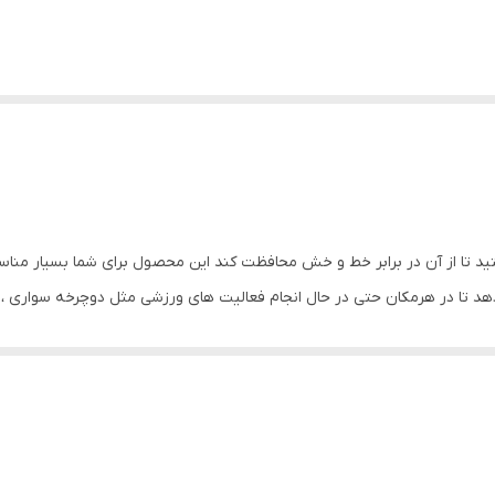
د تا از آن در برابر خط و خش محافظت کند این محصول برای شما بسیار مناس
د تا در هرمکان حتی در حال انجام فعالیت های ورزشی مثل دوچرخه سواری ، د
نی است و به خوبی از هندزفری گوشی شما محافظت می کند و مانع از گم شدن
ف محافظ خیالتان از بابت یک نگهدارنده مناسب راحت شود. همچنین در قسمت 