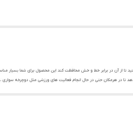
د تا از آن در برابر خط و خش محافظت کند این محصول برای شما بسیار مناس
د تا در هرمکان حتی در حال انجام فعالیت های ورزشی مثل دوچرخه سواری ، د
نی است و به خوبی از هندزفری گوشی شما محافظت می کند و مانع از گم شدن
ف محافظ خیالتان از بابت یک نگهدارنده مناسب راحت شود. همچنین در قسمت 