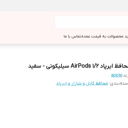
د محصولات به قیمت عمده
تماس با ما
فظ ایرپاد AirPods 1/2 سیلیکونی - سفید
ند:
apple
ته‌بندی
:
محافظ کابل و شارژر و ایرپاد