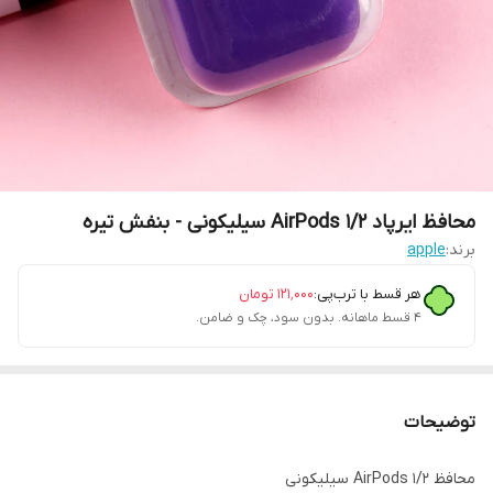
محافظ ایرپاد AirPods 1/2 سیلیکونی - بنفش تیره
برند:
apple
هر قسط با ترب‌پی:
۱۲۱٬۰۰۰
تومان
۴ قسط ماهانه. بدون سود، چک و ضامن.
توضیحات
محافظ AirPods 1/2 سیلیکونی