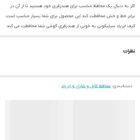
اگر به دنبال یک محافظ مناسب برای هندزفری خود هستید تا از آن در
برابر خط و خش محافظت کند این محصول برای شما بسیار مناسب است.
کیف ایرپاد سیلیکونی به خوبی از هندزفری گوشی شما محافظت می کند
و این امکان را به شما می دهد تا در هرمکان حتی در حال انجام فعالیت
های ورزشی مثل دوچرخه سواری ، دویدن و کوهنوردی با خیال راحت از
نظرات
این محافظ عالی و پرکاربرد استفاده کنید. این محافظ دارای جنس
سیلیکونی است و به خوبی از هندزفری گوشی شما محافظت می کند و
مانع از گم شدن آن می شود. این محصول در رنگهای متنوعی موجود می
دسته‌بندی
:
محافظ کابل و شارژر و ایرپاد
باشد شما می توانید با قرار دادن هندزفری در این کیف محافظ خیالتان از
بابت یک نگهدارنده مناسب راحت شود. همچنین در قسمت زیرین این
کیف محل پورت به خوبی برش خورده است.