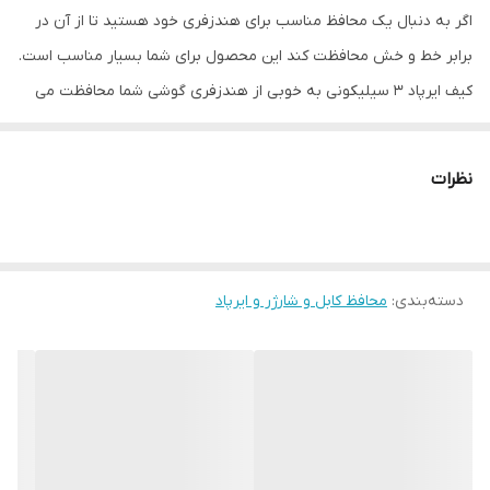
اگر به دنبال یک محافظ مناسب برای هندزفری خود هستید تا از آن در
برابر خط و خش محافظت کند این محصول برای شما بسیار مناسب است.
کیف ایرپاد ۳ سیلیکونی به خوبی از هندزفری گوشی شما محافظت می
کند و این امکان را به شما می دهد تا در هرمکان حتی در حال انجام
فعالیت های ورزشی مثل دوچرخه سواری ، دویدن و کوهنوردی با خیال
نظرات
راحت از این محافظ عالی و پرکاربرد استفاده کنید. این محافظ دارای جنس
سیلیکونی است و به خوبی از هندزفری گوشی شما محافظت می کند و
مانع از گم شدن آن می شود. این محصول در رنگهای متنوعی موجود می
دسته‌بندی
:
محافظ کابل و شارژر و ایرپاد
باشد شما می توانید با قرار دادن هندزفری در این کیف محافظ خیالتان از
بابت یک نگهدارنده مناسب راحت شود. همچنین در قسمت زیرین این
کیف محل پورت به خوبی برش خورده است.