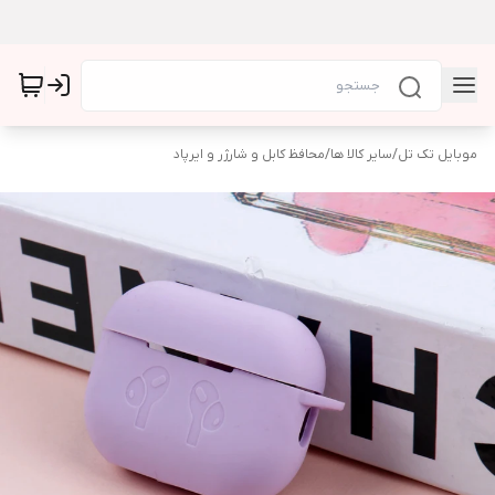
موبایل تک تل
/
سایر کالا ها
/
محافظ کابل و شارژر و ایرپاد