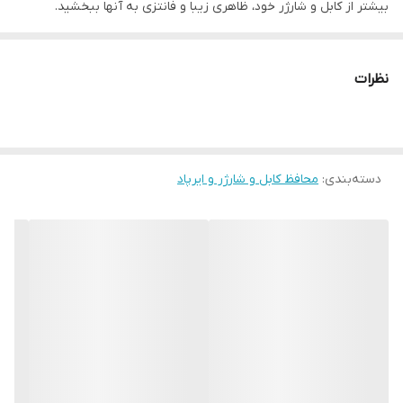
بیشتر از کابل و شارژر خود، ظاهری زیبا و فانتزی به آنها ببخشید.
استفاده از این ست سبب خواهد شد طول عمر مفید کلگی شارژ و کابل
بیشتر از حالت عادی حفظ شود و از آنها در برابر عواملی مانند ضربه،
نظرات
پارگی و کشش محافظت به عمل آید.
دسته‌بندی
:
محافظ کابل و شارژر و ایرپاد