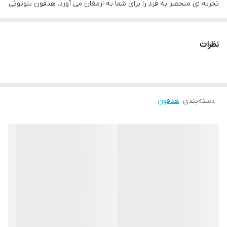
تجربه ای منحصر به فرد را برای شما به ارمغان می آورد. هدفون بلوتوثی
MZ-023 محصولی است که با طراحی فانتزی و جذاب خود، نگاه ها را به
خود جلب می کند و در عین حال، مجموعه ای از ویژگی های کاربردی را
نظرات
برای پاسخگویی به نیازهای مختلف شما ارائه می دهد. این هدفون با
بهره گیری از نورپردازی LED RGB، استایل خاصی به ظاهر شما می بخشد
و در عین حال، با ارائه کیفیت صدای بالا و پشتیبانی از فناوری بلوتوث،
دسته‌بندی
:
هدفون
ارتباطی پایدار و کیفیتی دلنشین را تضمین می کند.
طراحی فانتزی با نورپردازی LED RGB
یکی از برجسته ترین ویژگی های هدفون بلوتوثی گربه ای مدل MZ-023،
طراحی خلاقانه و فانتزی آن است. این هدفون به شکل گربه طراحی شده
و با نورپردازی LED RGB در گوشه ها، ظاهری چشم نواز و جذاب به آن
بخشیده است. این نورپردازی، به خصوص در محیط های کم نور، جلوه ای
زیبا ایجاد می کند و این هدفون را به گزینه ای ایده آل برای جوانان و
علاقه مندان به سبک های فانتزی تبدیل کرده است.