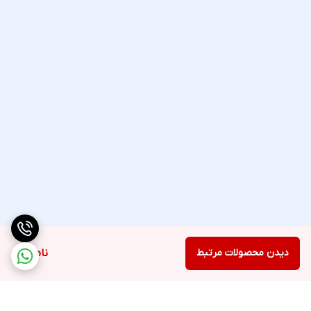
برای افزایش تنوع و کاربردپذیری، هدفون بلوتوثی گربه ای مدل MZ-023
از کارت حافظه میکرو اس دی با حداکثر ظرفیت 32 گیگابایت پشتیبانی
می کند. این قابلیت به شما اجازه می دهد تا فایل های صوتی با فرمت
MP3 را مستقیماً بر روی هدفون ذخیره کرده و بدون نیاز به اتصال به
دستگاه دیگر، موسیقی مورد علاقه خود را گوش دهید. علاوه بر این،
پشتیبانی از رادیو FM در بازه فرکانسی 87.5 الی 108 مگاهرتز، گزینه های
سرگرمی شما را گسترش می دهد.
باتری و استانداردهای ایمنی
تامین انرژی این هدفون بر عهده یک باتری داخلی 400 میلی آمپر ساعتی
است که از طریق درگاه میکرو USB در حدود 2.5 ساعت شارژ می شود. این
باتری، تا 7 ساعت پخش موسیقی و مکالمه را فراهم می آورد. وجود
نشانگر LED نیز وضعیت شارژ را به شما نمایش می دهد. هدفون
دیدن محصولات مرتبط
ناموجود
بلوتوثی MZ-023 موفق به کسب استانداردهای ایمنی و سلامت محصول
نظیر CE/FCC شده است، که نشان دهنده کیفیت و ایمنی بالای آن در