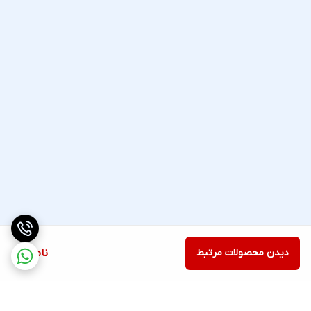
برای افزایش تنوع و کاربردپذیری، هدفون بلوتوثی گربه ای مدل MZ-023
از کارت حافظه میکرو اس دی با حداکثر ظرفیت 32 گیگابایت پشتیبانی
می کند. این قابلیت به شما اجازه می دهد تا فایل های صوتی با فرمت
MP3 را مستقیماً بر روی هدفون ذخیره کرده و بدون نیاز به اتصال به
دستگاه دیگر، موسیقی مورد علاقه خود را گوش دهید. علاوه بر این،
پشتیبانی از رادیو FM در بازه فرکانسی 87.5 الی 108 مگاهرتز، گزینه های
سرگرمی شما را گسترش می دهد.
باتری و استانداردهای ایمنی
تامین انرژی این هدفون بر عهده یک باتری داخلی 400 میلی آمپر ساعتی
است که از طریق درگاه میکرو USB در حدود 2.5 ساعت شارژ می شود. این
باتری، تا 7 ساعت پخش موسیقی و مکالمه را فراهم می آورد. وجود
نشانگر LED نیز وضعیت شارژ را به شما نمایش می دهد. هدفون
دیدن محصولات مرتبط
ناموجود
بلوتوثی MZ-023 موفق به کسب استانداردهای ایمنی و سلامت محصول
نظیر CE/FCC شده است، که نشان دهنده کیفیت و ایمنی بالای آن در