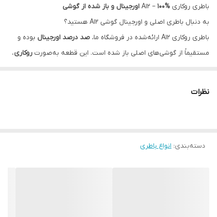
باطری روکاری A12 –
100% اورجینال و باز شده از گوشی
به دنبال باطری اصلی و اورجینال گوشی A12 هستید؟
باطری روکاری A12 ارائه‌شده در فروشگاه ما،
صد درصد اورجینال
بوده و
مستقیماً از گوشی‌های اصلی باز شده است. این قطعه به‌صورت
روکاری
،
در شرایط کاملاً سالم و تمیز ارائه می‌شود.
✔ مناسب برایA21S-M12-A02-A04S-A13-A12
نظرات
✔ کیفیت ساخت بالا و تضمینی
✔ بدون هیچ‌گونه آسیب یا خط و خش
✔ گزینه‌ای مطمئن برای تعمیرکاران حرفه‌ای و کاربران حساس به اصالت
قطعه
دسته‌بندی
:
انواع باطری
تفاوت را با قطعات اصلی احساس کنید.