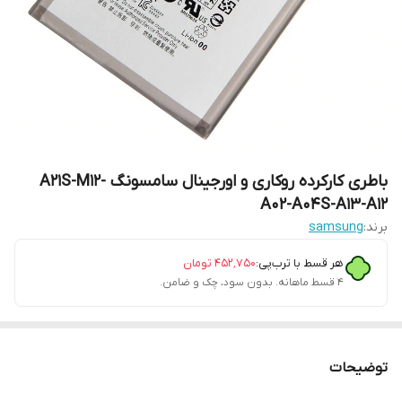
باطری کارکرده روکاری و اورجینال سامسونگ A21S-M12-
A02-A04S-A13-A12
برند:
samsung
هر قسط با ترب‌پی:
۴۵۲٬۷۵۰
تومان
۴ قسط ماهانه. بدون سود، چک و ضامن.
توضیحات