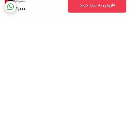
2,211,000
18
%
افزودن به سبد خرید
1,811,000
برگشت به بالا
ارسال ویژه
پشتیبانی ۲۴ ساعته