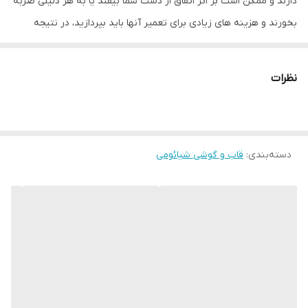
دارند و ممکن است بر اثر اتفاق از دست شما بیفتد یا به هر دلیلی ضربه
بخورند و هزینه های زیادی برای تعمیر آنها باید بپردازید، در نتیجه
تولید کننده های لوازم جانبی موبایل برای کمتر شدن احتمال آسیب
دیدن تلفن همراه شما قاب ها و محافظ صفحه نمایش را طراحی کرده اند
نظرات
که تا حد زیادی به نگهداری بهتر موبایل شما کمک می کند.
قاب کرکره ای طرح مگ سیف فانتزی به دلیل جنس محکمی که دارد می
تواند از گوشی شما در برابر خط و خش محافظت کند. در این قاب برای
دسته‌بندی
:
قاب و گوشی شیائومی
دکمه های کناری پوششی در نظر گرفته شده در کنار مراقبت خوب از آنها
دسترسی راحت به دکمه ها را برای شما فراهم می کند. شما با استفاده از
این قاب مشکلی برای استفاده از پورت های گوشی خود نخواهید داشت
چون با دقت مناسبی در قسمت پورت ها و دوربین برش خورده است.