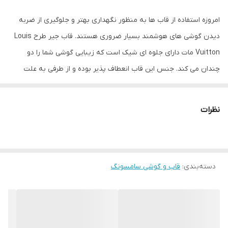
امروزه استفاده از قاب ها به منظور نگهداری بهتر و جلوگیری از ضربه
دیدن گوشی های هوشمند بسیار ضروری هستند. قاب جیر طرح Louis
Vuitton مات دارای جلوه ای شیک است که زیبایی گوشی شما را دو
چندان می کند. جنس این قاب انعطاف پذیر بوده و از طرفی به علت
مقاومت زیاد می تواند به خوبی از قسمت های مختلف گوشی محافظت
کند. قاب جیر طرح Louis Vuitton مات، در محل دکمه های کناری دارای
نظرات
برجستگی هایی است که در هنگام استفاده از آنها راحت تر باشید.
همچنین این قاب در محل پورت ها و دوربین نیز به خوبی برش خورده
است تا در مواقع نیاز به آنها دسترسی داشته باشید.
دسته‌بندی
:
قاب و گوشی سامسونگ