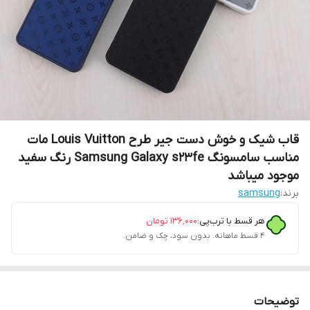
قاب شیک و خوش دست جیر طرح Louis Vuitton مات
مناسب سامسونگ Samsung Galaxy s23fe رنگ سفيد
موجود ميباشد
برند:
samsung
هر قسط با ترب‌پی:
۱۳۶٬۰۰۰
تومان
۴ قسط ماهانه. بدون سود، چک و ضامن.
توضیحات