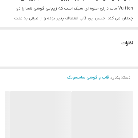
Vuitton مات دارای جلوه ای شیک است که زیبایی گوشی شما را دو
چندان می کند. جنس این قاب انعطاف پذیر بوده و از طرفی به علت
مقاومت زیاد می تواند به خوبی از قسمت های مختلف گوشی محافظت
کند. قاب جیر طرح Louis Vuitton مات، در محل دکمه های کناری دارای
نظرات
برجستگی هایی است که در هنگام استفاده از آنها راحت تر باشید.
همچنین این قاب در محل پورت ها و دوربین نیز به خوبی برش خورده
است تا در مواقع نیاز به آنها دسترسی داشته باشید.
دسته‌بندی
:
قاب و گوشی سامسونگ