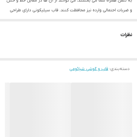
به تلفن همراه شما می بخشند، می توانند از آن ها در مقابل خط و خش
و ضربات احتمالی وارده نیز محافظت کنند. قاب سیلیکونی دارای طراحی
منحصر به فرد برای زیباتر کردن تلفن همراه شما است. سطح این قاب‌ ها
مات بوده و تا حدودی از جذب اثر انگشت جلوگیری می‌کنند.
نظرات
همچنین
تماما پشت و اطراف تلفن همراه از جمله دکمه ها را می
پوشانند، اما کار با دکمه ها همچنان آسان بوده و مانعی برای شما وجود
نخواهد داشت. این قاب به دلیل حالت برآمده دور صفحه موبایل و
دسته‌بندی
:
قاب و گوشی شیائومی
دوربین پشت، از تماس مستقیم آن‌ها با سطوح دیگر محافظت می کند و
از آسیب های احتمالی نیز جلوگیری می کند.
دسترسی به درگاه ها در این قاب کاملا راحت بوده و هیچگونه پوشش
خاصی جلوی آن‌ها نیست؛ چرا که قسمت درگاه ها به خوبی برش خورده
اند. یکی دیگر از خصوصیات مهم این قاب جنس بسیار خوب آن است.
این قاب سیلیکونی دارای لایه داخلی بسیار نرم و مخملی است که باعث
می شود از تلفن همراه شما در برابر ایجاد خط و خش به خوبی محافظت