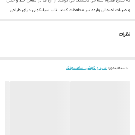
به تلفن همراه شما می بخشند، می توانند از آن ها در مقابل خط و خش
و ضربات احتمالی وارده نیز محافظت کنند. قاب سیلیکونی دارای طراحی
منحصر به فرد برای زیباتر کردن تلفن همراه شما است. سطح این قاب‌ ها
مات بوده و تا حدودی از جذب اثر انگشت جلوگیری می‌کنند.
نظرات
همچنین
تماما پشت و اطراف تلفن همراه از جمله دکمه ها را می
پوشانند، اما کار با دکمه ها همچنان آسان بوده و مانعی برای شما وجود
نخواهد داشت. این قاب به دلیل حالت برآمده دور صفحه موبایل و
دسته‌بندی
:
قاب و گوشی سامسونگ
دوربین پشت، از تماس مستقیم آن‌ها با سطوح دیگر محافظت می کند و
از آسیب های احتمالی نیز جلوگیری می کند.
دسترسی به درگاه ها در این قاب کاملا راحت بوده و هیچگونه پوشش
خاصی جلوی آن‌ها نیست؛ چرا که قسمت درگاه ها به خوبی برش خورده
اند. یکی دیگر از خصوصیات مهم این قاب جنس بسیار خوب آن است.
این قاب سیلیکونی دارای لایه داخلی بسیار نرم و مخملی است که باعث
می شود از تلفن همراه شما در برابر ایجاد خط و خش به خوبی محافظت