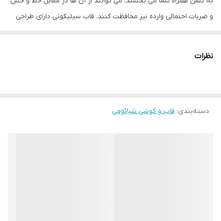
به تلفن همراه شما می بخشند، می توانند از آن ها در مقابل خط و خش
و ضربات احتمالی وارده نیز محافظت کنند. قاب سیلیکونی دارای طراحی
منحصر به فرد برای زیباتر کردن تلفن همراه شما است. سطح این قاب‌ ها
مات بوده و تا حدودی از جذب اثر انگشت جلوگیری می‌کنند.
نظرات
همچنین
تماما پشت و اطراف تلفن همراه از جمله دکمه ها را می
پوشانند، اما کار با دکمه ها همچنان آسان بوده و مانعی برای شما وجود
نخواهد داشت. این قاب به دلیل حالت برآمده دور صفحه موبایل و
دسته‌بندی
:
قاب و گوشی شیائومی
دوربین پشت، از تماس مستقیم آن‌ها با سطوح دیگر محافظت می کند و
از آسیب های احتمالی نیز جلوگیری می کند.
دسترسی به درگاه ها در این قاب کاملا راحت بوده و هیچگونه پوشش
خاصی جلوی آن‌ها نیست؛ چرا که قسمت درگاه ها به خوبی برش خورده
اند. یکی دیگر از خصوصیات مهم این قاب جنس بسیار خوب آن است.
این قاب سیلیکونی دارای لایه داخلی بسیار نرم و مخملی است که باعث
می شود از تلفن همراه شما در برابر ایجاد خط و خش به خوبی محافظت