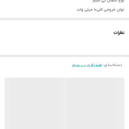
نوع اتصال بی سیم
توان خروجی کلی10 میلی وات
کلید های فیزیکی مدیریت موسیقی و تماس دارد
سری های آهنربایی دارد
نظرات
برد اتصال بلوتوث10 متر
نوع محصول هندزفری گردنی
جنس بدنه پلاستیک و فلز
قطر درایو10 میلی متری
دسته‌بندی
:
هندزفری بی سیم
اقلام همراهکابل MicroUSB
حساسیت سیگنال به نویز92 دسی بل
سری های سیلیکونی دارد
ظرفیت باتری110 میلی آمپر ساعت
میزان شارژدهی در حالت پخش موسیقی و مکالمه حدود 12 ساعت
امکان شارژ شدناز طریق درگاه Micro USB