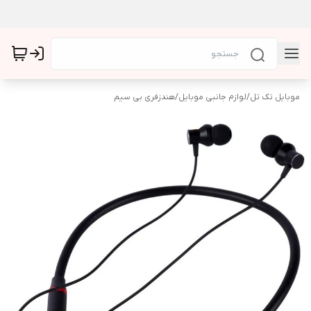
موبایل تک تل
/
لوازم جانبی موبایل
/
هندزفری بی سیم