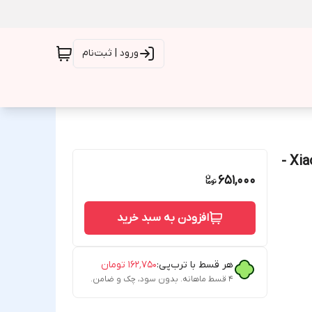
ورود | ثبت‌نام
قاب سیلیکونی اصلی محافظ لنزدار Xiaomi Redmi Note 12S -
651,000
افزودن به سبد خرید
هر قسط با ترب‌پی:
۱۶۲٬۷۵۰
تومان
۴ قسط ماهانه. بدون سود، چک و ضامن.