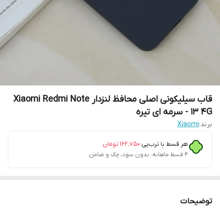
قاب سیلیکونی اصلی محافظ لنزدار Xiaomi Redmi Note
13 4G - سرمه ای تیره
برند:
Xiaomi
هر قسط با ترب‌پی:
۱۶۲٬۷۵۰
تومان
۴ قسط ماهانه. بدون سود، چک و ضامن.
توضیحات