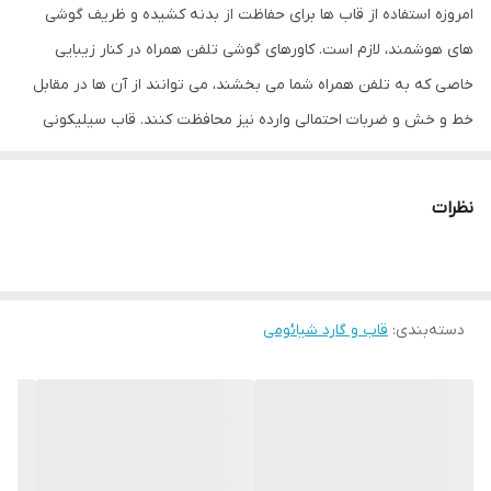
امروزه استفاده از قاب ها برای حفاظت از بدنه کشیده و ظریف گوشی
های هوشمند، لازم است. کاورهای گوشی تلفن همراه در کنار زیبایی
خاصی که به تلفن همراه شما می بخشند، می توانند از آن ها در مقابل
خط و خش و ضربات احتمالی وارده نیز محافظت کنند. قاب سیلیکونی
دارای طراحی منحصر به فرد برای زیباتر کردن تلفن همراه شما است.
سطح این قاب‌ ها مات بوده و تا حدودی از جذب اثر انگشت جلوگیری
نظرات
می‌کنند. همچنین
تماما پشت و اطراف تلفن همراه از جمله دکمه ها را
می پوشانند، اما کار با دکمه ها همچنان آسان بوده و مانعی برای شما
وجود نخواهد داشت. این قاب به دلیل حالت برآمده دور صفحه موبایل و
دسته‌بندی
:
قاب و گارد شیائومی
دوربین پشت، از تماس مستقیم آن‌ها با سطوح دیگر محافظت می کند و
از آسیب های احتمالی نیز جلوگیری می کند.
هم چنین این قاب در قسمت دوربین تلفن همراه طوری طراحی شده
است که دارای محافظ لنز می باشد و می تواند در کنار محافظت از بدنه،
از لنز تلفن همراه شما به خوبی محافظت کند. دسترسی به درگاه ها در