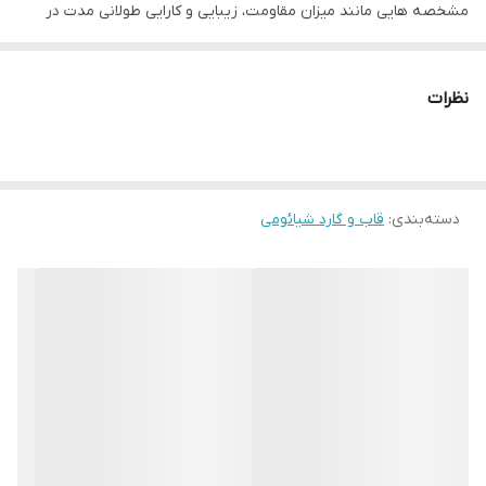
مشخصه هایی مانند میزان مقاومت، زیبایی و کارایی طولانی مدت در
انتخاب یک گارد خوب مد نظر خریداران می باشد. خوشبختانه قاب IMD
کیفیت ساخت و کارایی بالایی دارد که در کنار زیبایی و جذابیت می تواند
نظرات
به گزینه خوبی برای محافظت از تلفن های همراه تبدیل شود و انتظارات
شما را برآورده کند.
نوع چاپ طرح انواع مختلف قاب IMD نیوفیس طرح دار به گونه ای است
دسته‌بندی
:
قاب و گارد شیائومی
که در طی زمان از بین نرفته و پاک نمی شود، به این دلیل که عملیات
چاپ طرح در زمان تزریق مواد سازنده قاب انجام می شود و به این شکل
طرح چاپ شده از آسیب های فیزیکی دور می ماند. علاوه بر این موارد در
این قاب برای دکمه های کناری پوششی در نظر گرفته شده است که در
کنار مراقبت خوب از آنها دسترسی راحت به دکمه ها را برای شما فراهم
می کند. شما با استفاده از قاب IMD نیوفیس طرح دار مشکلی برای
استفاده از پورت های گوشی خود نخواهید داشت، چون با دقت مناسبی
در قسمت پورت ها و دوربین برش خورده اند.