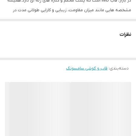
در بازار، قاب IMD است که پشت محکم و کناره های ژله ای دارد. همیشه
مشخصه هایی مانند میزان مقاومت، زیبایی و کارایی طولانی مدت در
انتخاب یک گارد خوب مد نظر خریداران می باشد. خوشبختانه قاب IMD
کیفیت ساخت و کارایی بالایی دارد که در کنار زیبایی و جذابیت می تواند
نظرات
به گزینه خوبی برای محافظت از تلفن های همراه تبدیل شود و انتظارات
شما را برآورده کند.
نوع چاپ طرح انواع مختلف قاب IMD نیوفیس طرح دار به گونه ای است
دسته‌بندی
:
قاب و گوشی سامسونگ
که در طی زمان از بین نرفته و پاک نمی شود، به این دلیل که عملیات
چاپ طرح در زمان تزریق مواد سازنده قاب انجام می شود و به این شکل
طرح چاپ شده از آسیب های فیزیکی دور می ماند. علاوه بر این موارد در
این قاب برای دکمه های کناری پوششی در نظر گرفته شده است که در
کنار مراقبت خوب از آنها دسترسی راحت به دکمه ها را برای شما فراهم
می کند. شما با استفاده از قاب IMD نیوفیس طرح دار مشکلی برای
استفاده از پورت های گوشی خود نخواهید داشت، چون با دقت مناسبی