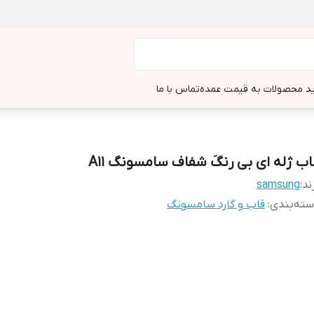
د محصولات به قیمت عمده
تماس با ما
اب ژله ای بی رنگَ شفاف سامسونگ A11
ند:
samsung
ته‌بندی
:
قاب و گارد سامسونگ