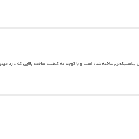
ژله ای بی رنگ سامسونگ گلکسی A11 از جنس پلاستیک نرم ساخته شده است و با توجه به کیفیت ساخت بال