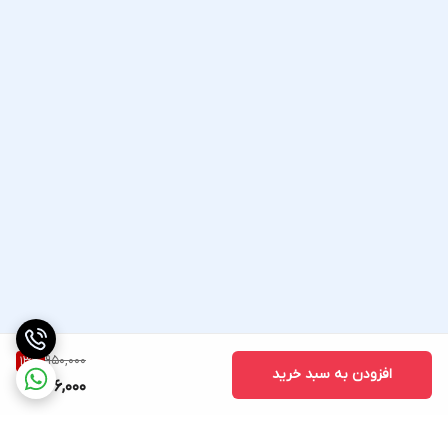
950,000
13
%
افزودن به سبد خرید
826,000