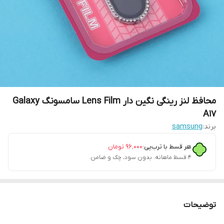
محافظ لنز رینگی نگین دار Lens Film سامسونگ Galaxy
A17
برند:
samsung
هر قسط با ترب‌پی:
۹۶٬۰۰۰
تومان
۴ قسط ماهانه. بدون سود، چک و ضامن.
توضیحات