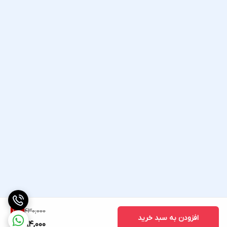
430,000
10
%
افزودن به سبد خرید
384,000