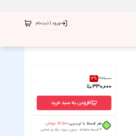
ورود | ثبت‌نام
12
%
379,000
330,000
افزودن به سبد خرید
هر قسط با ترب‌پی:
۸۲٬۵۰۰
تومان
۴ قسط ماهانه. بدون سود، چک و ضامن.