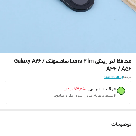
محافظ لنز رینگی Lens Film سامسونگ Galaxy A26 /
A36 / A56
برند:
samsung
هر قسط با ترب‌پی:
۷۳٬۷۵۰
تومان
۴ قسط ماهانه. بدون سود، چک و ضامن.
توضیحات