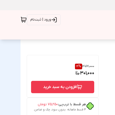
ورود | ثبت‌نام
19
%
373,000
301,000
افزودن به سبد خرید
هر قسط با ترب‌پی:
۷۵٬۲۵۰
تومان
۴ قسط ماهانه. بدون سود، چک و ضامن.