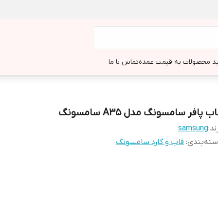
د محصولات به قیمت عمده
تماس با ما
ب پافر سامسونگ مدل A35 سامسونگ
ند:
samsung
ته‌بندی
:
قاب و گارد سامسونگ