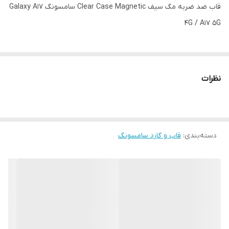
قاب ضد ضربه مگ سیف Clear Case Magnetic سامسونگ Galaxy A17
4G / A17 5G
نظرات
دسته‌بندی
:
قاب و گارد سامسونگ