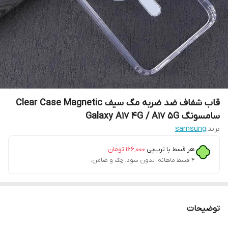
قاب شفاف ضد ضربه مگ سیف Clear Case Magnetic
سامسونگ Galaxy A17 4G / A17 5G
برند:
samsung
هر قسط با ترب‌پی:
۱۶۶٬۰۰۰
تومان
۴ قسط ماهانه. بدون سود، چک و ضامن.
توضیحات