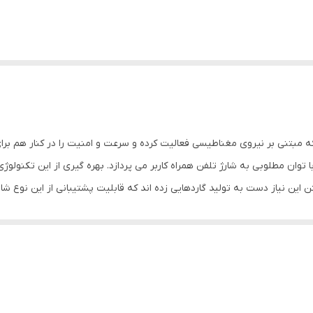
بتنی بر نیروی مغناطیسی فعالیت کرده و سرعت و امنیت را در کنار هم برای ک
 مطلوبی به شارژ تلفن همراه کاربر می پردازد. بهره گیری از این تکنولوژی ج
ین نیاز دست به تولید گاردهایی زده اند که قابلیت پشتیبانی از این نوع شارژر
قاب ضد ضربه مگ سیف Clear Case Magnetic ضمن محافظت از تلفن 
صلی گوشی حفظ شده و تنها در برابر صدمات احتمالی و خط و خش از گوشی شم
مواقع نیاز به آسانی به آنها دسترسی داشته باشید.