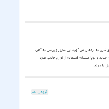
اربر به ارمغان می آورد. این شارژر وایرلس به آهن
دید و نوپا مستلزم استفاده از لوازم جانبی های
 را دارند.
همراه، سازگار با شارژر MagSafe نیز بوده و کاربر را برای استفاده از این نوع شارژر با مشکل عدم اتصال آهن ربا روبه
ا محافظت شود. لازم به ذکر است محل قرارگیری پورت
افزودن نظر