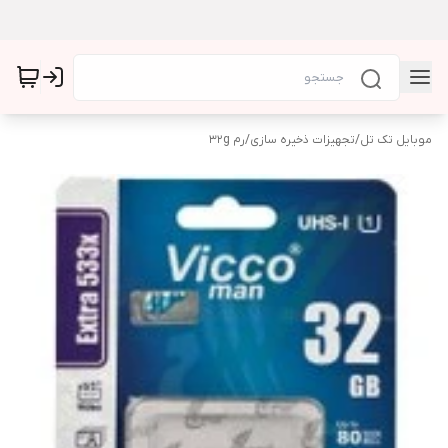
موبایل تک تل
/
تجهیزات ذخیره سازی
/
رم 32g