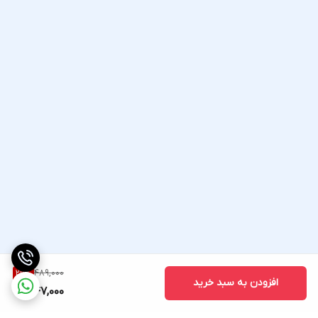
489,000
29
%
افزودن به سبد خرید
347,000