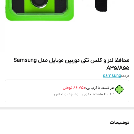
محافظ لنز و گلس تکی دوربین موبایل مدل Samsung
A35/A55
برند:
samsung
هر قسط با ترب‌پی:
۸۶٬۷۵۰
تومان
۴ قسط ماهانه. بدون سود، چک و ضامن.
توضیحات