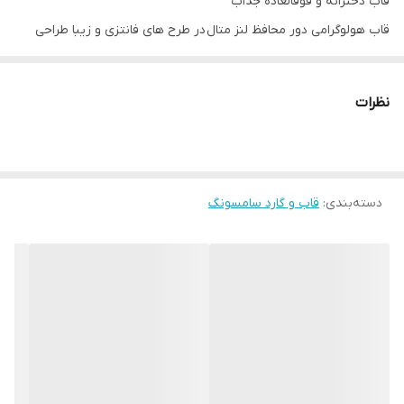
قاب دخترانه و فوقالعاده جذاب
قاب هولوگرامی دور محافظ لنز متال در طرح های فانتزی و زیبا طراحی
شده و به علت پوشش هولوگرامی در زوایای مختلف جلوه بسیار جذابی
دارد. این قاب بدنه مقاومی داشته اما در عین حال به ابعاد گوشی شما
نظرات
اضافه نمی کند. علاوه بر آن وزن کمی داشته و به همین دلیل وزن
گوشی تان نیز زیاد نخواهد شد و شما می توانید استفاده ای لذت بخش
از این قاب داشته باشید.
دسته‌بندی
:
قاب و گارد سامسونگ
دسترسی به درگاه ها در قاب هولوگرامی کاملا راحت بوده، چرا که قسمت
درگاه ها به خوبی برش خورده اند. در این قاب برای دکمه های کناری
پوششی در نظر گرفته شده که در کنار مراقبت خوب از دکمه ها دسترسی
راحت به آنها را برای شما فراهم می کند. شما با استفاده از این قاب
مشکلی برای استفاده از دوربین و پورت های گوشی خود نخواهید داشت
چون با دقت مناسبی در این قسمت ها برش خورده اند.