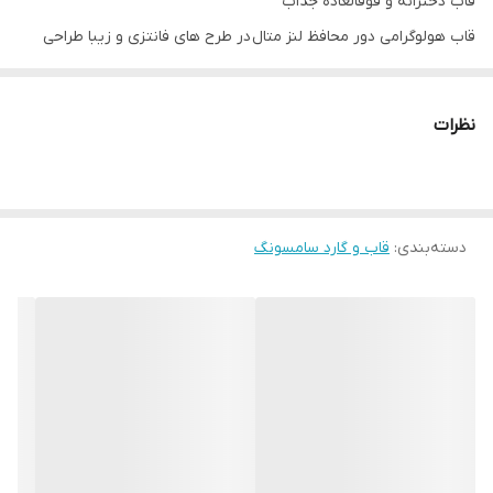
قاب دخترانه و فوقالعاده جذاب
قاب هولوگرامی دور محافظ لنز متال در طرح های فانتزی و زیبا طراحی
شده و به علت پوشش هولوگرامی در زوایای مختلف جلوه بسیار جذابی
دارد. این قاب بدنه مقاومی داشته اما در عین حال به ابعاد گوشی شما
نظرات
اضافه نمی کند. علاوه بر آن وزن کمی داشته و به همین دلیل وزن
گوشی تان نیز زیاد نخواهد شد و شما می توانید استفاده ای لذت بخش
از این قاب داشته باشید.
دسته‌بندی
:
قاب و گارد سامسونگ
دسترسی به درگاه ها در قاب هولوگرامی کاملا راحت بوده، چرا که قسمت
درگاه ها به خوبی برش خورده اند. در این قاب برای دکمه های کناری
پوششی در نظر گرفته شده که در کنار مراقبت خوب از دکمه ها دسترسی
راحت به آنها را برای شما فراهم می کند. شما با استفاده از این قاب
مشکلی برای استفاده از دوربین و پورت های گوشی خود نخواهید داشت
چون با دقت مناسبی در این قسمت ها برش خورده اند.